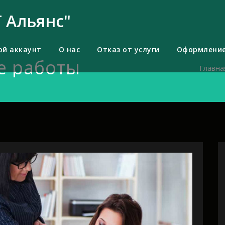
 Альянс"
ой аккаунт
О нас
Отказ от услуги
Оформление
е работы
Главна